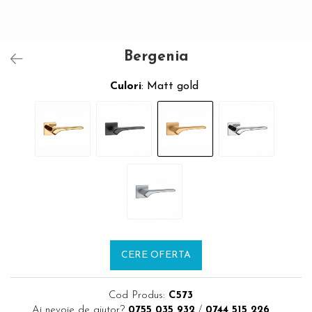
Bergenia
Culori
: Matt gold
CERE OFERTA
Cod Produs:
C573
Ai nevoie de ajutor?
0755 035 932
/
0744 515 226