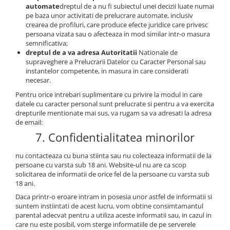
automate
dreptul de a nu fi subiectul unei decizii luate numai
pe baza unor activitati de prelucrare automate, inclusiv
crearea de profiluri, care produce efecte juridice care privesc
persoana vizata sau o afecteaza in mod similar intr-o masura
semnificativa;
dreptul de a va adresa Autoritatii
Nationale de
supraveghere a Prelucrarii Datelor cu Caracter Personal sau
instantelor competente, in masura in care considerati
necesar.
Pentru orice intrebari suplimentare cu privire la modul in care
datele cu caracter personal sunt prelucrate si pentru a va exercita
drepturile mentionate mai sus, va rugam sa va adresati la adresa
de email:
7. Confidentialitatea minorilor
nu contacteaza cu buna stiinta sau nu colecteaza informatii de la
persoane cu varsta sub 18 ani. Website-ul nu are ca scop
solicitarea de informatii de orice fel de la persoane cu varsta sub
18 ani.
Daca printr-o eroare intram in posesia unor astfel de informatii si
suntem instiintati de acest lucru, vom obtine consimtamantul
parental adecvat pentru a utiliza aceste informatii sau, in cazul in
care nu este posibil, vom sterge informatiile de pe serverele