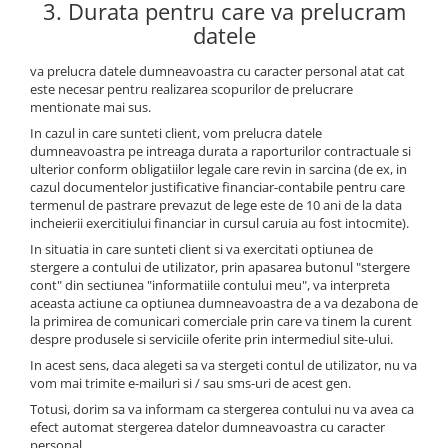
3. Durata pentru care va prelucram
datele
va prelucra datele dumneavoastra cu caracter personal atat cat
este necesar pentru realizarea scopurilor de prelucrare
mentionate mai sus.
In cazul in care sunteti client, vom prelucra datele
dumneavoastra pe intreaga durata a raporturilor contractuale si
ulterior conform obligatiilor legale care revin in sarcina (de ex, in
cazul documentelor justificative financiar-contabile pentru care
termenul de pastrare prevazut de lege este de 10 ani de la data
incheierii exercitiului financiar in cursul caruia au fost intocmite).
In situatia in care sunteti client si va exercitati optiunea de
stergere a contului de utilizator, prin apasarea butonul "stergere
cont" din sectiunea "informatiile contului meu", va interpreta
aceasta actiune ca optiunea dumneavoastra de a va dezabona de
la primirea de comunicari comerciale prin care va tinem la curent
despre produsele si serviciile oferite prin intermediul site-ului.
In acest sens, daca alegeti sa va stergeti contul de utilizator, nu va
vom mai trimite e-mailuri si / sau sms-uri de acest gen.
Totusi, dorim sa va informam ca stergerea contului nu va avea ca
efect automat stergerea datelor dumneavoastra cu caracter
personal.