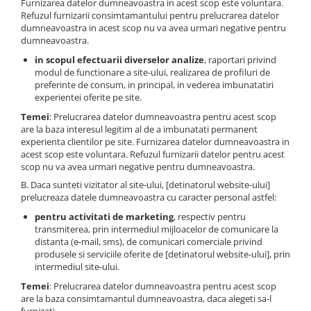
Furnizarea datelor dumneavoastra in acest scop este voluntara.
Refuzul furnizarii consimtamantului pentru prelucrarea datelor
dumneavoastra in acest scop nu va avea urmari negative pentru
dumneavoastra.
in scopul efectuarii diverselor analize
, raportari privind
modul de functionare a site-ului, realizarea de profiluri de
preferinte de consum, in principal, in vederea imbunatatiri
experientei oferite pe site.
Temei
: Prelucrarea datelor dumneavoastra pentru acest scop
are la baza interesul legitim al de a imbunatati permanent
experienta clientilor pe site. Furnizarea datelor dumneavoastra in
acest scop este voluntara. Refuzul furnizarii datelor pentru acest
scop nu va avea urmari negative pentru dumneavoastra.
B. Daca sunteti vizitator al site-ului, [detinatorul website-ului]
prelucreaza datele dumneavoastra cu caracter personal astfel:
pentru activitati de marketing
, respectiv pentru
transmiterea, prin intermediul mijloacelor de comunicare la
distanta (e-mail, sms), de comunicari comerciale privind
produsele si serviciile oferite de [detinatorul website-ului], prin
intermediul site-ului.
Temei
: Prelucrarea datelor dumneavoastra pentru acest scop
are la baza consimtamantul dumneavoastra, daca alegeti sa-l