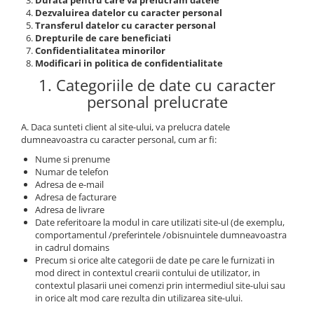
Durata pentru care va prelucram datele
Dezvaluirea datelor cu caracter personal
Transferul datelor cu caracter personal
Drepturile de care beneficiati
Confidentialitatea minorilor
Modificari in politica de confidentialitate
1. Categoriile de date cu caracter
personal prelucrate
A. Daca sunteti client al site-ului, va prelucra datele
dumneavoastra cu caracter personal, cum ar fi:
Nume si prenume
Numar de telefon
Adresa de e-mail
Adresa de facturare
Adresa de livrare
Date referitoare la modul in care utilizati site-ul (de exemplu,
comportamentul /preferintele /obisnuintele dumneavoastra
in cadrul domains
Precum si orice alte categorii de date pe care le furnizati in
mod direct in contextul crearii contului de utilizator, in
contextul plasarii unei comenzi prin intermediul site-ului sau
in orice alt mod care rezulta din utilizarea site-ului.