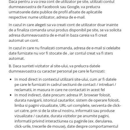
Daca pentru a va crea cont de utilizator pe site, utilizati contul
dumneavoastra de Facebook sau Google, va prelucra
urmatoarele date publice de profil afisate de aplicatiile
respective: nume utilizator, adresa de e-mail.
In cazul in care alegeti sa va creati cont de utilizator doar inainte
de a finaliza comanda unui produs disponibil pe site, se va solicita
adresa dumneavoastra de e-mail in baza careia va fi creat
automat un cont.
In cazul in care nu finalizati comanda, adresa de e-mail si celelalte
date furnizate nu vor fi stocate de , iar contul creat va fi sters
automat.
B. Daca sunteti vizitator al site-ului, va prelucra datele
dumneavoastra cu caracter personal pe care le furnizati:
In mod direct in contextul utilizarii site-ului, cum ar fi datele
pe care le furnizati in cadrul sectiunii de contact / intrebari /
reclamatii, in masura in care ne contactati in acest fel
In mod indirect, date precum: adresa IP, browser folosit,
durata navigarii, istoricul cautarilor, sistem de operare folosit,
limba si pagini vizualizate, URL-uri complete, secventa de click-
uri catre, prin si de la site-ul nostru, informatii sau produse
vizualizate / cautate, durata vizitelor pe anumite pagini,
informatii privind interactiunea cu paginile (ex. derularea,
click-urile, trecerile de mouse), date despre comportamentul