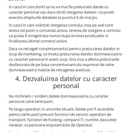
In cazul in care doriti sa nu va mai fie prelucrate datele cu
caracter personal sau daca doriti stergerea datelor, va puteti
exercita drepturile detaliate la punctul 6 de mai jos.
In cazul in care solicitati stergerea contului, insa pe acel cont
exista cel putin o comanda activa, cererea de stergere a contului
va putea fi inregistrata numai dupa livrarea produselor si
finalizarea ultimei comenzi active.
Daca va retrageti consimtamantul pentru prelucrarea datelor in
scop de marketing, va inceta prelucrarea datelor dumneavoastra
cu caracter personal in acest scop, fara insa a afecta prelucrarile
desfasurate de pe baza consimtamantului exprimat de catre
dumneavoastra inainte de retragerea acestuia.
4. Dezvaluirea datelor cu caracter
personal
Nu inchiriem / vindem datele dumneavoastra cu caracter
personal catre terte parti.
Pe langa operator, in anumite situatii, datele pot fi accesibile
pentru terte parti precum furnizori de servicii, operatori de
transport, furnizori de hosting, companii IT, numite, daca este
necesar, ca persoane imputernicite de Operator.