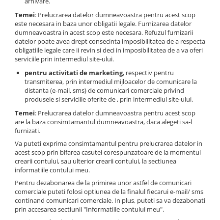
arhivare.
Temei
: Prelucrarea datelor dumneavoastra pentru acest scop
este necesara in baza unor obligatii legale. Furnizarea datelor
dumneavoastra in acest scop este necesara. Refuzul furnizarii
datelor poate avea drept consecinta imposibilitatea de a respecta
obligatiile legale care ii revin si deci in imposibilitatea de a va oferi
serviciile prin intermediul site-ului.
pentru activitati de marketing
, respectiv pentru
transmiterea, prin intermediul mijloacelor de comunicare la
distanta (e-mail, sms) de comunicari comerciale privind
produsele si serviciile oferite de , prin intermediul site-ului.
Temei
: Prelucrarea datelor dumneavoastra pentru acest scop
are la baza consimtamantul dumneavoastra, daca alegeti sa-l
furnizati.
Va puteti exprima consimtamantul pentru prelucrarea datelor in
acest scop prin bifarea casutei corespunzatoare de la momentul
crearii contului, sau ulterior crearii contului, la sectiunea
informatiile contului meu.
Pentru dezabonarea de la primirea unor astfel de comunicari
comerciale puteti folosi optiunea de la finalul fiecarui e-mail/ sms
continand comunicari comerciale. In plus, puteti sa va dezabonati
prin accesarea sectiunii "Informatiile contului meu".