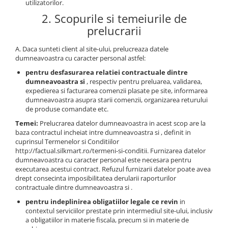
utilizatorilor.
2. Scopurile si temeiurile de
prelucrarii
A. Daca sunteti client al site-ului, prelucreaza datele
dumneavoastra cu caracter personal astfel:
pentru desfasurarea relatiei contractuale dintre
dumneavoastra si
, respectiv pentru preluarea, validarea,
expedierea si facturarea comenzii plasate pe site, informarea
dumneavoastra asupra starii comenzii, organizarea returului
de produse comandate etc.
Temei:
Prelucrarea datelor dumneavoastra in acest scop are la
baza contractul incheiat intre dumneavoastra si , definit in
cuprinsul Termenelor si Conditiilor
http://factual.silkmart.ro/termeni-si-conditii. Furnizarea datelor
dumneavoastra cu caracter personal este necesara pentru
executarea acestui contract. Refuzul furnizarii datelor poate avea
drept consecinta imposibilitatea derularii raporturilor
contractuale dintre dumneavoastra si .
pentru indeplinirea obligatiilor legale ce revin
in
contextul serviciilor prestate prin intermediul site-ului, inclusiv
a obligatiilor in materie fiscala, precum si in materie de