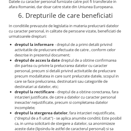
Datele cu caracter personal furnizate catre pot fi transferate in
afara Romaniei, dar doar catre state din Uniunea Europeana.
6. Drepturile de care beneficiati
In conditiile prevazute de legislatia in materia prelucrarii datelor
cu caracter personal, in calitate de persoane vizate, beneficiati de
urmatoarele drepturi:
dreptul la informare
- dreptul de a primi detalii privind
activitatile de prelucrare efectuate de catre , conform celor
descrise in prezentul document;
dreptul de acces la date
dreptul de a obtine confirmarea
din partea cu privire la prelucrarea datelor cu caracter
personal, precum si detalii privind activitatile de prelucrare
precum modalitatea in care sunt prelucrate datele, scopul in
care se face prelucrarea, destinatarii sau categoriile de
destinatari ai datelor, etc;
dreptul la rectificare
- dreptul de a obtine corectarea, fara
intarzieri justificate, de catre a datelor cu caracter personal
inexacte/ nejustificate, precum si completarea datelor
incomplete;
dreptul la stergerea datelor
, fara intarzieri nejustificate,
("dreptul de a fi uitat") - se aplica anumite conditii; Este posibil
ca, in urma solicitarii de stergere a datelor, sa anonimizeze
aceste date (lipsindu-le astfel de caracterul personal) si sa