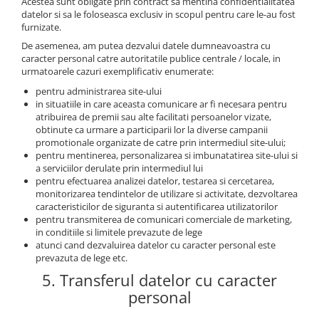
Acestea sunt obligate prin contract sa mentina confidentialitatea
datelor si sa le foloseasca exclusiv in scopul pentru care le-au fost
furnizate.
De asemenea, am putea dezvalui datele dumneavoastra cu
caracter personal catre autoritatile publice centrale / locale, in
urmatoarele cazuri exemplificativ enumerate:
pentru administrarea site-ului
in situatiile in care aceasta comunicare ar fi necesara pentru
atribuirea de premii sau alte facilitati persoanelor vizate,
obtinute ca urmare a participarii lor la diverse campanii
promotionale organizate de catre prin intermediul site-ului;
pentru mentinerea, personalizarea si imbunatatirea site-ului si
a serviciilor derulate prin intermediul lui
pentru efectuarea analizei datelor, testarea si cercetarea,
monitorizarea tendintelor de utilizare si activitate, dezvoltarea
caracteristicilor de siguranta si autentificarea utilizatorilor
pentru transmiterea de comunicari comerciale de marketing,
in conditiile si limitele prevazute de lege
atunci cand dezvaluirea datelor cu caracter personal este
prevazuta de lege etc.
5. Transferul datelor cu caracter
personal