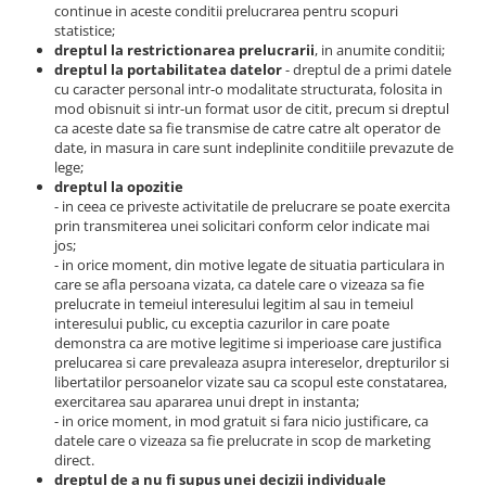
continue in aceste conditii prelucrarea pentru scopuri
statistice;
dreptul la restrictionarea prelucrarii
, in anumite conditii;
dreptul la portabilitatea datelor
- dreptul de a primi datele
cu caracter personal intr-o modalitate structurata, folosita in
mod obisnuit si intr-un format usor de citit, precum si dreptul
ca aceste date sa fie transmise de catre catre alt operator de
date, in masura in care sunt indeplinite conditiile prevazute de
lege;
dreptul la opozitie
- in ceea ce priveste activitatile de prelucrare se poate exercita
prin transmiterea unei solicitari conform celor indicate mai
jos;
- in orice moment, din motive legate de situatia particulara in
care se afla persoana vizata, ca datele care o vizeaza sa fie
prelucrate in temeiul interesului legitim al sau in temeiul
interesului public, cu exceptia cazurilor in care poate
demonstra ca are motive legitime si imperioase care justifica
prelucarea si care prevaleaza asupra intereselor, drepturilor si
libertatilor persoanelor vizate sau ca scopul este constatarea,
exercitarea sau apararea unui drept in instanta;
- in orice moment, in mod gratuit si fara nicio justificare, ca
datele care o vizeaza sa fie prelucrate in scop de marketing
direct.
dreptul de a nu fi supus unei decizii individuale