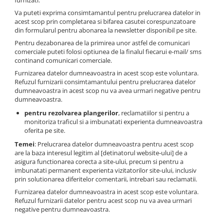
furnizati.
Va puteti exprima consimtamantul pentru prelucrarea datelor in
acest scop prin completarea si bifarea casutei corespunzatoare
din formularul pentru abonarea la newsletter disponibil pe site.
Pentru dezabonarea de la primirea unor astfel de comunicari
comerciale puteti folosi optiunea de la finalul fiecarui e-mail/ sms
continand comunicari comerciale.
Furnizarea datelor dumneavoastra in acest scop este voluntara.
Refuzul furnizarii consimtamantului pentru prelucrarea datelor
dumneavoastra in acest scop nu va avea urmari negative pentru
dumneavoastra.
pentru rezolvarea plangerilor
, reclamatiilor si pentru a
monitoriza traficul si a imbunatati experienta dumneavoastra
oferita pe site.
Temei
: Prelucrarea datelor dumneavoastra pentru acest scop
are la baza interesul legitim al [detinatorul website-ului] de a
asigura functionarea corecta a site-ului, precum si pentru a
imbunatati permanent experienta vizitatorilor site-ului, inclusiv
prin solutionarea diferitelor comentarii, intrebari sau reclamatii.
Furnizarea datelor dumneavoastra in acest scop este voluntara.
Refuzul furnizarii datelor pentru acest scop nu va avea urmari
negative pentru dumneavoastra.