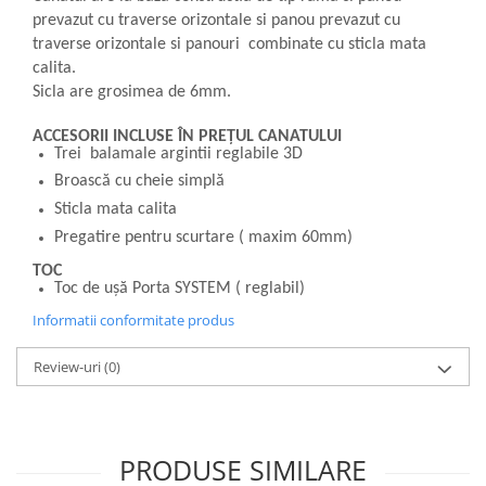
prevazut cu traverse orizontale si panou prevazut cu
traverse orizontale si panouri combinate cu sticla mata
calita.
Sicla are grosimea de 6mm.
ACCESORII INCLUSE ÎN PREȚUL CANATULUI
Trei balamale argintii reglabile 3D
Broască cu cheie simplă
Sticla mata calita
Pregatire pentru scurtare ( maxim 60mm)
TOC
Toc de ușă Porta SYSTEM ( reglabil)
Informatii conformitate produs
Review-uri
(0)
PRODUSE SIMILARE