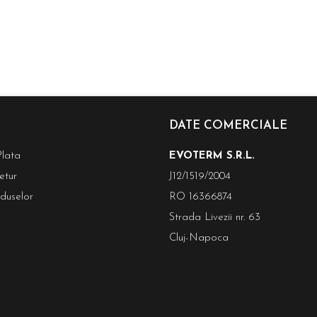
DATE COMERCIALE
lata
EVOTERM S.R.L.
etur
J12/1519/2004
duselor
RO 16366874
Strada Livezii nr. 63
Cluj-Napoca