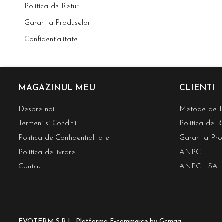
Politica de Retur
Garantia Produselor
Confidentialitate
MAGAZINUL MEU
CLIENTI
Despre noi
Metode de P
Termeni si Conditii
Politica de R
Politica de Confidentialitate
Garantia Pro
Politica de livrare
ANPC
Contact
ANPC - SAL
EVOTERM S.R.L.
Platforma E-commerce by Gomag