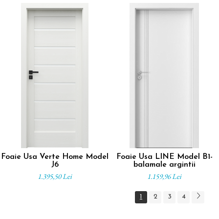
Foaie Usa Verte Home Model
Foaie Usa LINE Model B1-
J6
balamale argintii
1.395,50 Lei
1.159,96 Lei
1
2
3
4