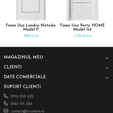
Foaie Usa Londra Neteda
Foaie Usa Verte HOME
F
Model P
Model G4
998,63 Lei
1.395,50 Lei
MAGAZINUL MEU
CLIENTI
DATE COMERCIALE
SUPORT CLIENTI
0755 035 932
0744 515 226
contact@evoterm.ro